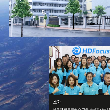
소개
센즈헨 하드포퀴스 기술 주식회사는 LC