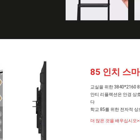
85 인치 스
교실을 위한 3840*216
안티 리플랙션은 안경 상
다
학교 85를 위한 전자적 
더 많은 것을 배우십시오>