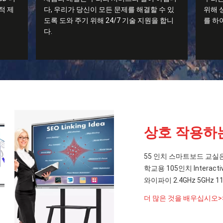
적 제
다, 우리가 당신이 모든 문제를 해결할 수 있
위해 
도록 도와 주기 위해 24/7 기술 지원을 합니
를 하
다.
상호 작용하
55 인치 스마트보드 교
학교용 105인치 Interacti
와이파이 2.4GHz 5GH
더 많은 것을 배우십시오>