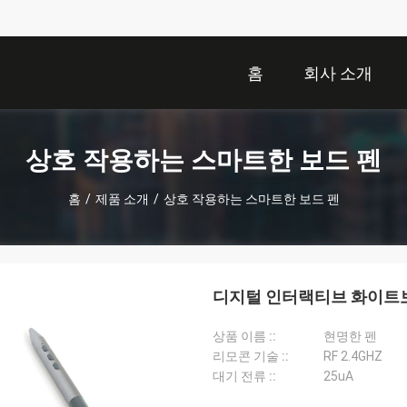
홈
회사 소개
상호 작용하는 스마트한 보드 펜
홈
/
제품 소개
/
상호 작용하는 스마트한 보드 펜
디지털 인터랙티브 화이트보드
상품 이름 ::
현명한 펜
리모콘 기술 ::
RF 2.4GHZ
대기 전류 ::
25uA