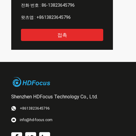
전화 번호 :
86-13823645796
왓츠앱 :
+8613823645796
접촉
Shenzhen HDFocus Technology Co., Ltd.
+8613823645796
info@hd-focus.com