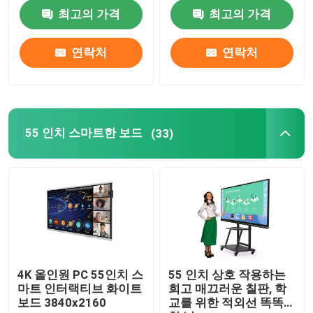
최고의 가격
최고의 가격
공장 여행
연락처
연락처
품질 관리
연락주세요
55 인치 스마트한 보드
(33)
인용문을 요구하세요
상호 작용하는 스마트한 보드
55 인치 스마트한 보드
4K 올인원 PC 55인치 스
55 인치 상호 작용하는
마트 인터랙티브 화이트
희고 매끄러운 칠판, 학
보드 3840x2160
교를 위한 적외선 똑똑
65 인치 스마트한 보드