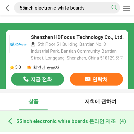
Shenzhen HDFocus Technology Co., Ltd.
5th Floor 51 Building, Bantian No. 3
Industrial Park, Bantian Community, Bantian
Street, Longgang, Shenzhen, China 518129,중국
5.0
확인된 공급자
지금 전화
연락처
상품
저희에 관하여
55inch electronic white boards 온라인 제조
(4)