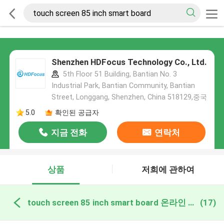
Shenzhen HDFocus Technology Co., Ltd.
5th Floor 51 Building, Bantian No. 3
Industrial Park, Bantian Community, Bantian
Street, Longgang, Shenzhen, China 518129,중국
5.0
확인된 공급자
지금 전화
연락처
상품
저희에 관하여
touch screen 85 inch smart board 온라인 제조
(17)