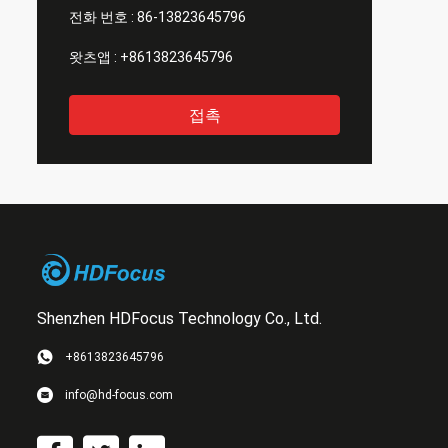
전화 번호 :
86-13823645796
왓츠앱 :
+8613823645796
접촉
Shenzhen HDFocus Technology Co., Ltd.
+8613823645796
info@hd-focus.com