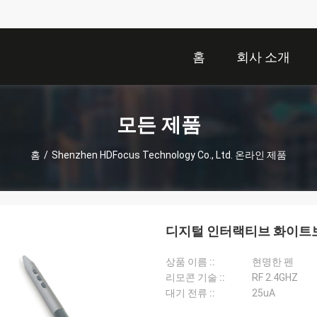
홈
회사 소개
모든 제품
홈
/
Shenzhen HDFocus Technology Co., Ltd. 온라인 제품
디지털 인터랙티브 화이트보드
상품 이름 ::
현명한 펜
리모콘 기술 ::
RF 2.4GHZ
대기 전류 ::
25uA